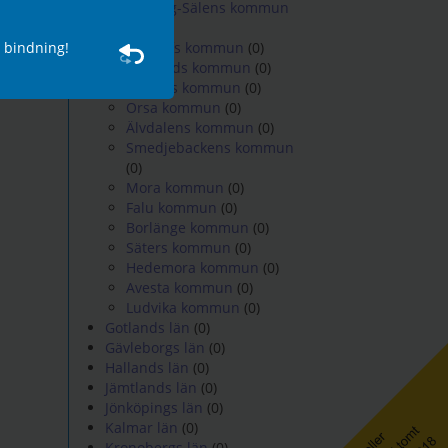
och kommentarer
Malung-Sälens kommun
Starta en diskussion
denna plattform
(0)
den 9 september
 bind­ning!
Gagnefs kommun
(0)
Leksands kommun
(0)
Rättviks kommun
(0)
Orsa kommun
(0)
Älvdalens kommun
(0)
Smedjebackens kommun
(0)
Mora kommun
(0)
Falu kommun
(0)
Borlänge kommun
(0)
Säters kommun
(0)
Hedemora kommun
(0)
Avesta kommun
(0)
Ludvika kommun
(0)
Gotlands län
(0)
Gävleborgs län
(0)
Hallands län
(0)
Jämtlands län
(0)
Jönköpings län
(0)
Kalmar län
(0)
Kronobergs län
(0)