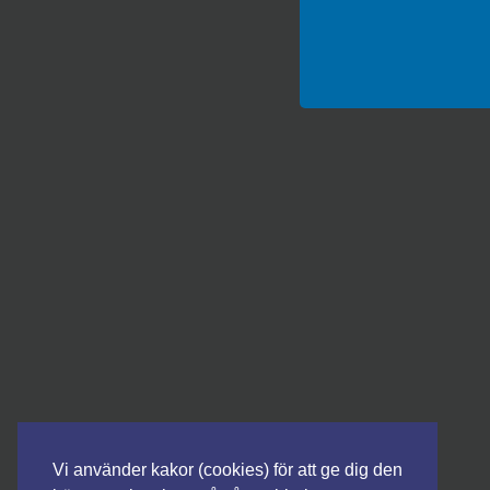
Vilket ämne som hel
med nyckelord, s
diskussion, geog
användaren 
Rösta på eller
nomineri
kommentarer genom at
nedpilen i bör
Rösterna 
regi
Vi använder kakor (cookies) för att ge dig den