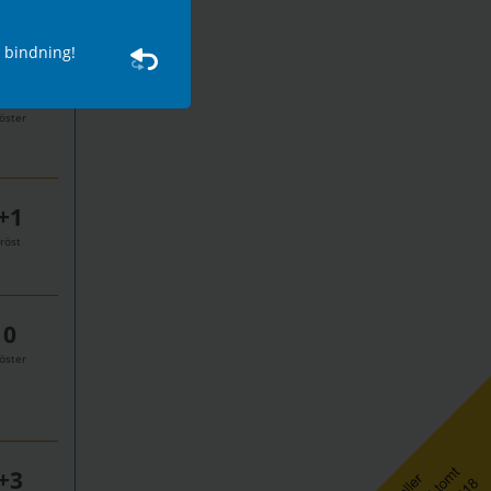
och kommentarer
Starta en diskussion
denna plattform
den 9 september
 bind­ning!
0
öster
+1
röst
0
öster
+3